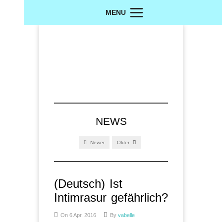
MENU
NEWS
Newer
Older
(Deutsch) Ist
Intimrasur gefährlich?
On 6 Apr, 2016
By
vabelle