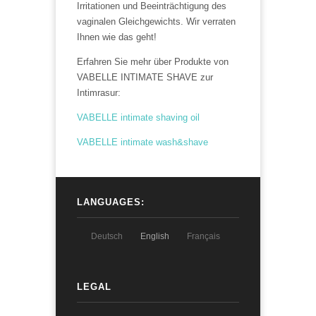
Irritationen und Beeinträchtigung des
vaginalen Gleichgewichts. Wir verraten
Ihnen wie das geht!
Erfahren Sie mehr über Produkte von
VABELLE INTIMATE SHAVE zur
Intimrasur:
VABELLE intimate shaving oil
VABELLE intimate wash&shave
LANGUAGES:
Deutsch
English
Français
LEGAL