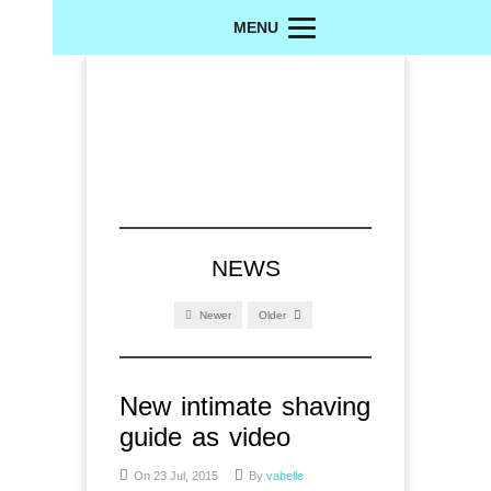
MENU
NEWS
Newer
Older
New intimate shaving
guide as video
On 23 Jul, 2015
By
vabelle