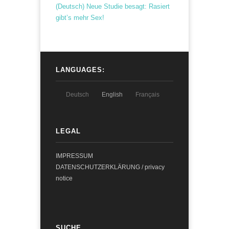
(Deutsch) Neue Studie besagt: Rasiert
gibt’s mehr Sex!
LANGUAGES:
Deutsch
English
Français
LEGAL
IMPRESSUM
DATENSCHUTZERKLÄRUNG / privacy
notice
SUCHE